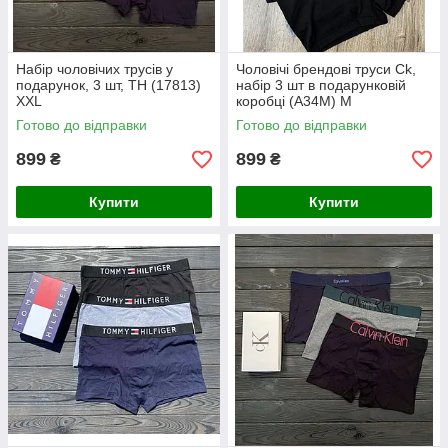
Набір чоловічих трусів у
Чоловічі брендові труси Ck,
подарунок, 3 шт, TH (17813)
набір 3 шт в подарунковій
XХL
коробці (A34M) M
Готово до відправки
Готово до відправки
899
899
₴
₴
Купити
Купити