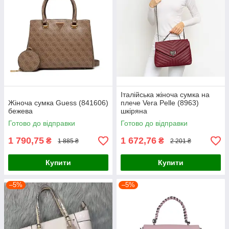
Італійська жіноча сумка на
Жіноча сумка Guess (841606)
плече Vera Pelle (8963)
бежева
шкіряна
Готово до відправки
Готово до відправки
1 790,75
1 672,76
₴
₴
1 885 ₴
2 201 ₴
Купити
Купити
–5%
–5%