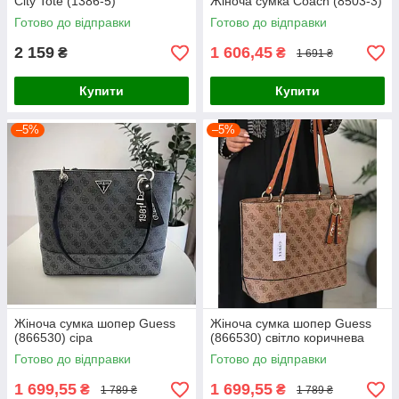
City Tote (1386-5)
Жіноча сумка Coach (8503-3)
Готово до відправки
Готово до відправки
2 159
1 606,45
₴
₴
1 691 ₴
Купити
Купити
–5%
–5%
Жіноча сумка шопер Guess
Жіноча сумка шопер Guess
(866530) сіра
(866530) світло коричнева
Готово до відправки
Готово до відправки
1 699,55
1 699,55
₴
₴
1 789 ₴
1 789 ₴