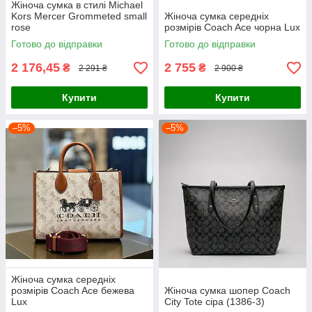
Жіноча сумка в стилі Michael
Kors Mercer Grommeted small
Жіноча сумка середніх
rose
розмірів Coach Ace чорна Lux
Готово до відправки
Готово до відправки
2 176,45
2 755
₴
₴
2 291 ₴
2 900 ₴
Купити
Купити
–5%
–5%
Жіноча сумка середніх
розмірів Coach Ace бежева
Жіноча сумка шопер Coach
Lux
City Tote сіра (1386-3)