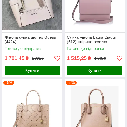
Жіноча сумка шопер Guess
Сумка жіноча Laura Biaggi
(4424)
(512) шкіряна рожева
Готово до відправки
Готово до відправки
1 701,45
1 515,25
₴
₴
1 791 ₴
1 595 ₴
Купити
Купити
–5%
–5%