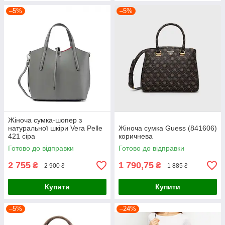
–5%
–5%
Жіноча сумка-шопер з
натуральної шкіри Vera Pelle
Жіноча сумка Guess (841606)
421 сіра
коричнева
Готово до відправки
Готово до відправки
2 755
1 790,75
₴
₴
2 900 ₴
1 885 ₴
Купити
Купити
–5%
–24%