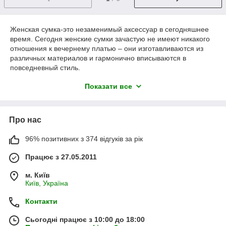
Женская сумка-это незаменимый аксессуар в сегодняшнее
время. Сегодня женские сумки зачастую не имеют никакого
отношения к вечернему платью – они изготавливаются из
различных материалов и гармонично вписываются в
повседневный стиль.
Где купить женскую сумку в Киеве? Ответ очень простой -
Показати все
конечно же в интернет-магазине Showroom. В нашем
каталоге вы найдете женские сумки и клатчи, выполненные в
соответствии с последними модными тенденциями и в
Про нас
прекрасном качестве исполнения.
В нашем магазине представлены женские сумки и клатчи
96% позитивних з 374 відгуків за рік
различных мировых брендов .
Працює з 27.05.2011
м. Київ
Київ, Україна
Контакти
Сьогодні працює з 10:00 до 18:00