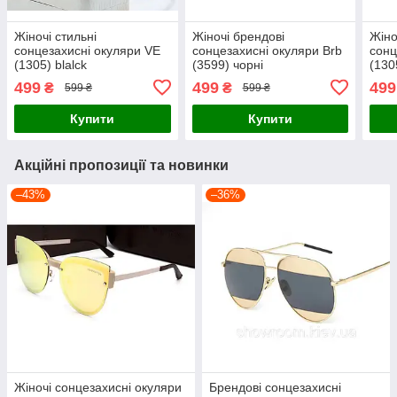
Жіночі стильні
Жіночі брендові
Жіно
сонцезахисні окуляри VE
сонцезахисні окуляри Brb
сонц
(1305) blalck
(3599) чорні
(130
499
499
499
₴
₴
599 ₴
599 ₴
Купити
Купити
Акційні пропозиції та новинки
–43%
–36%
Жіночі сонцезахисні окуляри
Брендові сонцезахисні