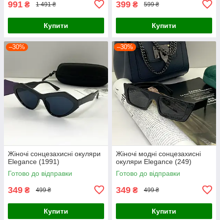
991
399
₴
₴
1 491 ₴
599 ₴
Купити
Купити
–30%
–30%
Жіночі сонцезахисні окуляри
Жіночі модні сонцезахисні
Elegance (1991)
окуляри Elegance (249)
Готово до відправки
Готово до відправки
349
349
₴
₴
499 ₴
499 ₴
Купити
Купити