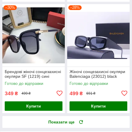
–30%
–28%
Брендові жіночі сонцезахисні
Жіночі сонцезахисні окуляри
окуляри SF (1219) сині
Balenciaga (23012) black
Готово до відправки
Готово до відправки
349
499
₴
₴
499 ₴
691 ₴
Купити
Купити
Показати ще