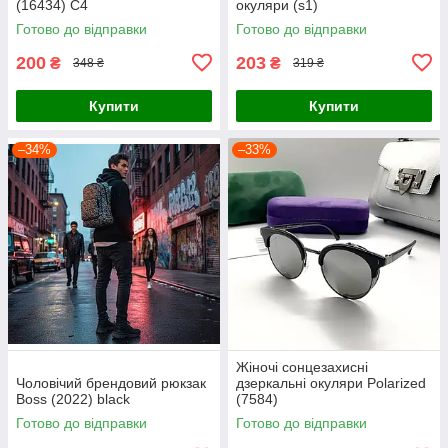
(16434) C4
окуляри (s1)
Готово до відправки
Готово до відправки
200
203
₴
₴
348 ₴
319 ₴
Купити
Купити
–34%
–33%
Жіночі сонцезахисні
Чоловічий брендовий рюкзак
дзеркальні окуляри Polarized
Boss (2022) black
(7584)
Готово до відправки
Готово до відправки