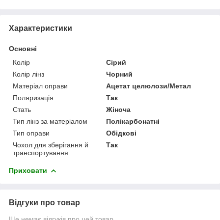
Характеристики
Основні
Колір
Сірий
Колір лінз
Чорний
Матеріал оправи
Ацетат целюлози/Метал
Поляризація
Так
Стать
Жіноча
Тип лінз за матеріалом
Полікарбонатні
Тип оправи
Обідкові
Чохол для зберігання й
Так
транспортування
Приховати
Відгуки про товар
Ще немає відгуків про цей товар