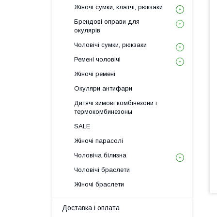
Жіночі сумки, клатчі, рюкзаки
Брендові оправи для
окулярів
Чоловічі сумки, рюкзаки
Ремені чоловічі
Жіночі ремені
Окуляри антифари
Дитячі зимові комбінезони і
термокомбинезоны
SALE
Жіночі парасолі
Чоловіча білизна
Чоловічі браслети
Жіночі браслети
Доставка і оплата