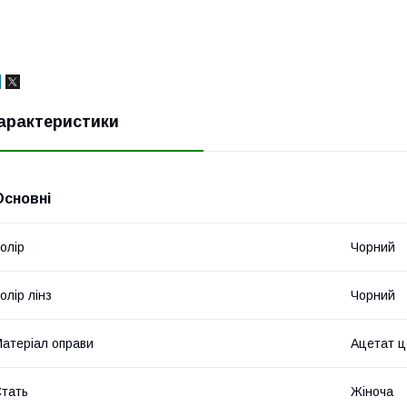
арактеристики
Основні
олір
Чорний
олір лінз
Чорний
атеріал оправи
Ацетат 
тать
Жіноча