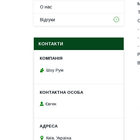
М
О нас
Т
Відгуки
О
-
-
КОНТАКТИ
-
Р
В
Шоу Рум
Євген
Київ, Україна