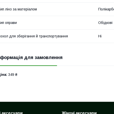
ип лінз за матеріалом
Полікарб
ип оправи
Обідкові
охол для зберігання й транспортування
Ні
нформація для замовлення
іна:
349 ₴
і аксесуари
Жіночі аксесуари