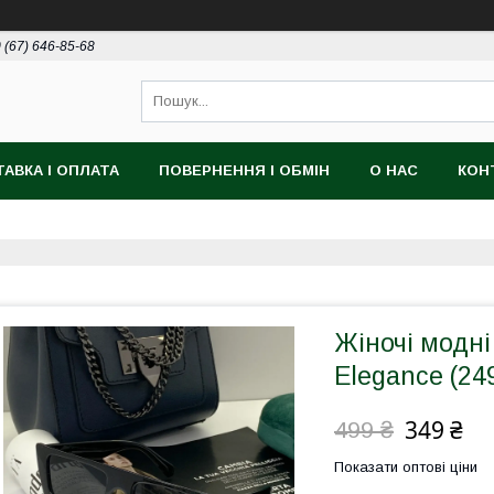
 (67) 646-85-68
АВКА І ОПЛАТА
ПОВЕРНЕННЯ І ОБМІН
О НАС
КОН
Жіночі модні
Elegance (24
349 ₴
499 ₴
Показати оптові ціни