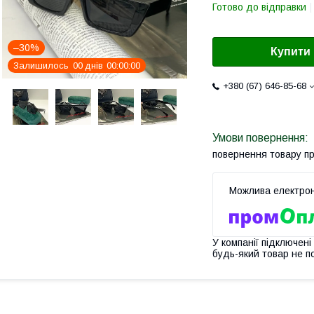
Готово до відправки
–30%
Купити
Залишилось
0
0
днів
0
0
0
0
0
0
+380 (67) 646-85-68
повернення товару п
У компанії підключені
будь-який товар не п