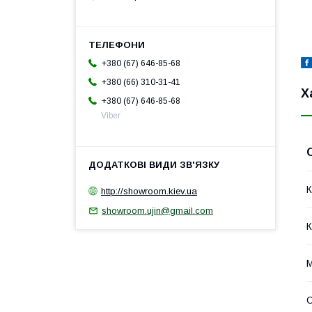
+380 (67) 646-85-68
+380 (66) 310-31-41
Х
+380 (67) 646-85-68
Viber
К
http://showroom.kiev.ua
showroom.ujin@gmail.com
К
М
С