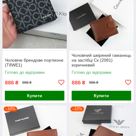
Чоловічий шкіряний гаманець
Чоловіче брендове портмоне
на застібці Ск (2081)
(T8WE1)
коричневий
Готово до відправки
Готово до відправки
886
886
₴
₴
986 ₴
986 ₴
Купити
Купити
–10%
–10%