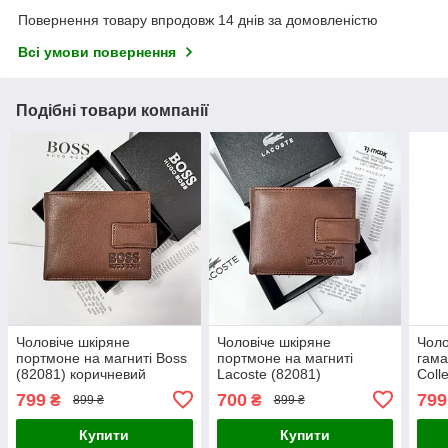
Повернення товару впродовж 14 днів за домовленістю
Всі умови повернення
Подібні товари компанії
Чоловіче шкіряне
Чоловіче шкіряне
Чоло
портмоне на магниті Boss
портмоне на магниті
гама
(82081) коричневий
Lacoste (82081)
Coll
коричневий
799
700
799
₴
₴
899 ₴
899 ₴
Купити
Купити