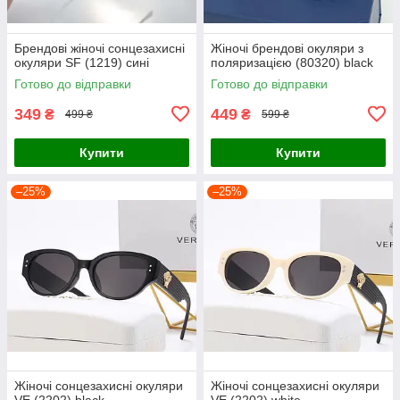
Брендові жіночі сонцезахисні
Жіночі брендові окуляри з
окуляри SF (1219) сині
поляризацією (80320) black
Готово до відправки
Готово до відправки
349
449
₴
₴
499 ₴
599 ₴
Купити
Купити
–25%
–25%
Жіночі сонцезахисні окуляри
Жіночі сонцезахисні окуляри
VE (2202) black
VE (2202) white