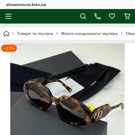
showoroom.kiev.ua
Товари та послуги
Жіночі сонцезахисні окуляри
Овал
–13%