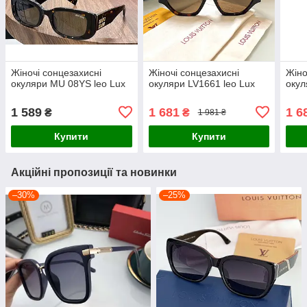
Жіночі сонцезахисні
Жіночі сонцезахисні
Жіно
окуляри MU 08YS leo Lux
окуляри LV1661 leo Lux
оку
1 589
1 681
1 6
₴
₴
1 981 ₴
Купити
Купити
Акційні пропозиції та новинки
–30%
–25%