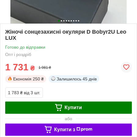
Жіночі сонцезахисні окуляри D Bobyr2U Leo
LUX
Готово до відправки
Опт і роздріб
1 731
₴
1 981 ₴
Економія
250 ₴
Залишилось
45 днів
1 783 ₴
від 3 шт.
Купити
або
Купити з