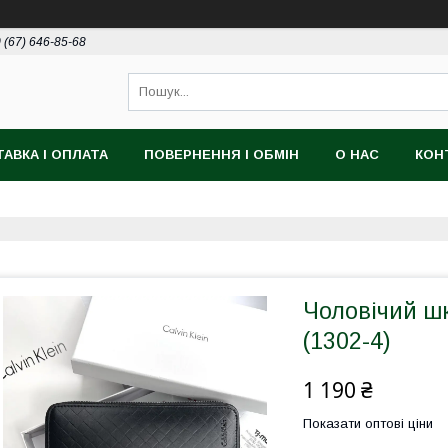
 (67) 646-85-68
АВКА І ОПЛАТА
ПОВЕРНЕННЯ І ОБМІН
О НАС
КОН
Чоловічий шк
(1302-4)
1 190 ₴
Показати оптові ціни