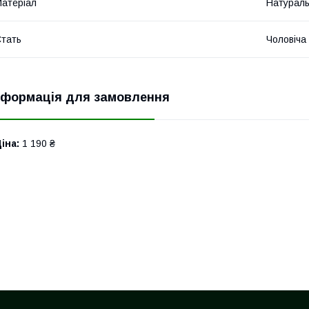
атеріал
Натураль
тать
Чоловіча
нформація для замовлення
іна:
1 190 ₴