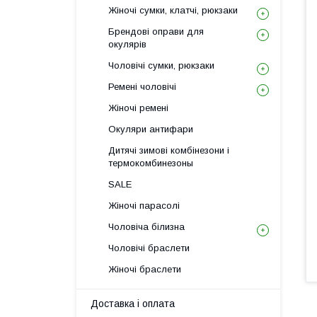
Жіночі сумки, клатчі, рюкзаки
Брендові оправи для
окулярів
Чоловічі сумки, рюкзаки
Ремені чоловічі
Жіночі ремені
Окуляри антифари
Дитячі зимові комбінезони і
термокомбинезоны
SALE
Жіночі парасолі
Чоловіча білизна
Чоловічі браслети
Жіночі браслети
Доставка і оплата