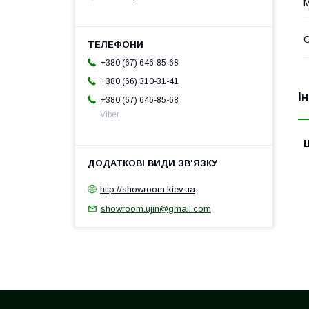
М
С
+380 (67) 646-85-68
+380 (66) 310-31-41
І
+380 (67) 646-85-68
Viber
Ц
http://showroom.kiev.ua
showroom.ujin@gmail.com