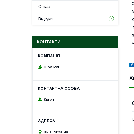
О нас
М
Відгуки
К
Р
В
КОНТАКТИ
У
Шоу Рум
Х
Євген
К
Київ, Україна