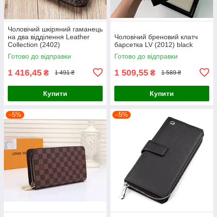
Чоловічий шкіряний гаманець
на два відділення Leather
Чоловічий бреновий клатч
Collection (2402)
барсетка LV (2012) black
Готово до відправки
Готово до відправки
1 416,45
1 509,55
₴
₴
1 491 ₴
1 589 ₴
Купити
Купити
–5%
–5%