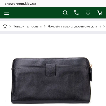
showoroom.kiev.ua
Товари та послуги
Чоловічі гаманці ,портмоне ,клатчі