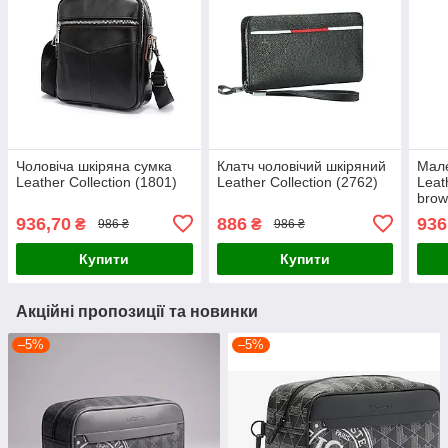
Чоловіча шкіряна сумка
Клатч чоловічий шкіряний
Мале
Leather Collection (1801)
Leather Collection (2762)
Leat
bro
936,70
886
936
₴
₴
986 ₴
986 ₴
Купити
Купити
Акційні пропозиції та новинки
–5%
–5%