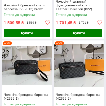
Чоловічий шкіряний
Чоловічий бреновий клатч
функціональний клатч
барсетка LV (2012) brown
Leather Collection (822)
Готово до відправки
Готово до відправки
1 509,55
1 701,45
₴
₴
1 589 ₴
1 791 ₴
Купити
Купити
–5%
–5%
Чоловіча брендова барсетка
Чоловіча брендова барсетка
(42838-1)
(42838-2)
Готово до відправки
Готово до відправки