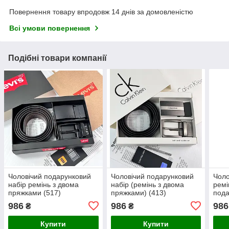
Повернення товару впродовж 14 днів за домовленістю
Всі умови повернення
Подібні товари компанії
Чоловічий подарунковий
Чоловічий подарунковий
Чоло
набір ремінь з двома
набір (ремінь з двома
ремі
пряжками (517)
пряжками) (413)
пода
1)
986
986
986
₴
₴
Купити
Купити