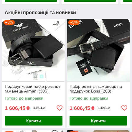
Акційні пропозиції та новинки
–5%
–5%
Подарунковий набір ремінь і
Набір ремінь і гаманець на
гаманець Armani (305)
подарунок Boss (208)
Готово до відправки
Готово до відправки
1 606,45
1 606,45
₴
₴
1 691 ₴
1 691 ₴
Купити
Купити