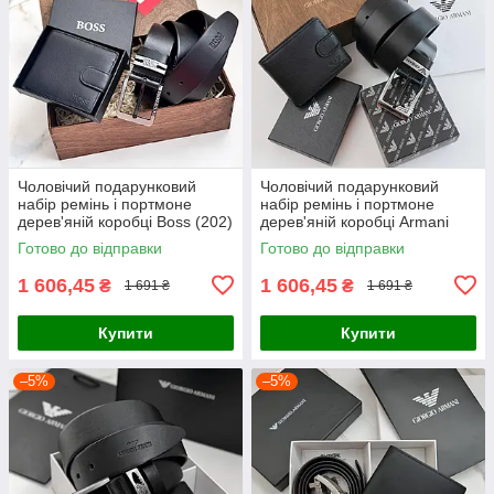
Чоловічий подарунковий
Чоловічий подарунковий
набір ремінь і портмоне
набір ремінь і портмоне
дерев'яній коробці Boss (202)
дерев'яній коробці Armani
(303)
Готово до відправки
Готово до відправки
1 606,45
1 606,45
₴
₴
1 691 ₴
1 691 ₴
Купити
Купити
–5%
–5%