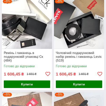
–5%
–5%
Ремінь і гаманець в
Чоловічий подарунковий
подарунковій упаковці Ск
набір ремінь і гаманець Levis
(484)
(519)
Готово до відправки
Готово до відправки
1 606,45
1 606,45
₴
₴
1 691 ₴
1 691 ₴
Купити
Купити
–5%
–5%