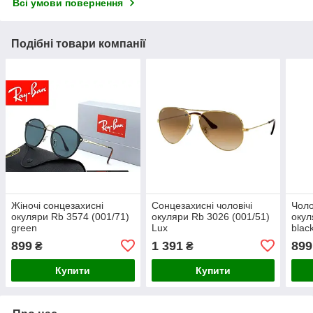
Всі умови повернення
Подібні товари компанії
Жіночі сонцезахисні
Сонцезахисні чоловічі
Чоло
окуляри Rb 3574 (001/71)
окуляри Rb 3026 (001/51)
окул
green
Lux
blac
899
1 391
899
₴
₴
Купити
Купити