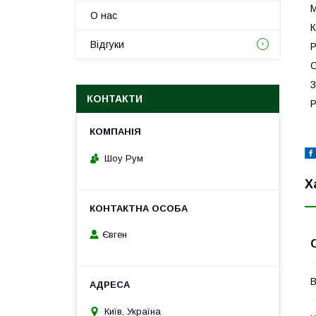
М
О нас
К
Відгуки
Р
О
З
КОНТАКТИ
Р
Шоу Рум
Х
Євген
В
Київ, Україна