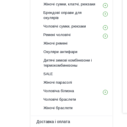
Жіночі сумки, клатчі, рюкзаки
Брендові оправи для
окулярів
Чоловічі сумки, рюкзаки
Ремені чоловічі
Жіночі ремені
Окуляри антифари
Дитячі зимові комбінезони і
термокомбинезоны
SALE
Жіночі парасолі
Чоловіча білизна
Чоловічі браслети
Жіночі браслети
Доставка і оплата