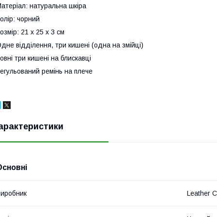
атеріал: натуральна шкіра
олір: чорний
озмір: 21 x 25 x 3 см
дне відділення, три кишені (одна на змійці)
овні три кишені на блискавці
егульований ремінь на плече
арактеристики
Основні
иробник
Leather C