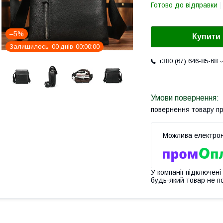
Готово до відправки
–5%
Купити
Залишилось
0
0
днів
0
0
0
0
0
0
+380 (67) 646-85-68
повернення товару п
У компанії підключені
будь-який товар не п