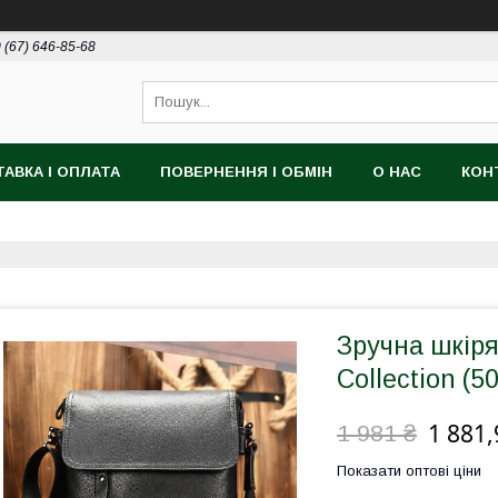
 (67) 646-85-68
АВКА І ОПЛАТА
ПОВЕРНЕННЯ І ОБМІН
О НАС
КОН
Зручна шкір
Collection (5
1 881,
1 981 ₴
Показати оптові ціни