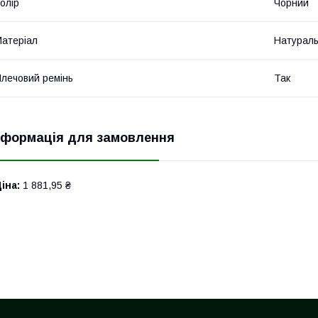
олір
Чорний
атеріал
Натураль
лечовий ремінь
Так
нформація для замовлення
іна:
1 881,95 ₴