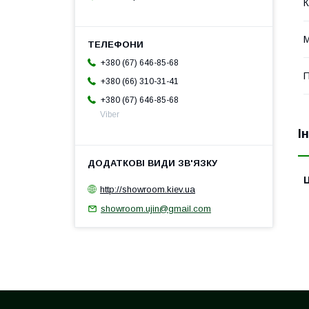
К
М
+380 (67) 646-85-68
П
+380 (66) 310-31-41
+380 (67) 646-85-68
Viber
І
Ц
http://showroom.kiev.ua
showroom.ujin@gmail.com