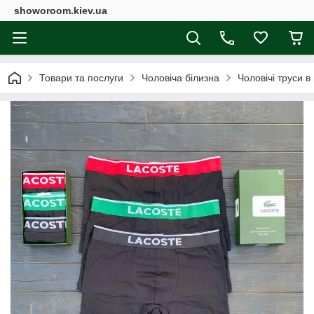
showoroom.kiev.ua
Товари та послуги
Чоловіча білизна
Чоловічі труси 