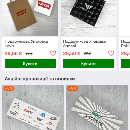
Подарункова Упаковка
Подарункова Упаковка
Пода
Levis
Armani
Phill
28,50
28,50
28,
₴
₴
30 ₴
30 ₴
Купити
Купити
Акційні пропозиції та новинки
–5%
–5%