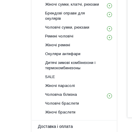
Жіночі сумки, клатчі, рюкзаки
Брендові оправи для
окулярів
Чоловічі сумки, рюкзаки
Ремені чоловічі
Жіночі ремені
Окуляри антифари
Дитячі зимові комбінезони і
термокомбинезоны
SALE
Жіночі парасолі
Чоловіча білизна
Чоловічі браслети
Жіночі браслети
Доставка і оплата