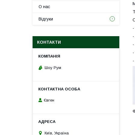
М
О нас
Т
Відгуки
О
-
-
КОНТАКТИ
-
-
-
Шоу Рум
Євген
Ф
Київ, Україна