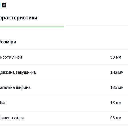
арактеристики
Розміри
исота лінзи
50 мм
овжина завушника
143 мм
агальна ширина
135 мм
іст
13 мм
ирина лінзи
63 мм