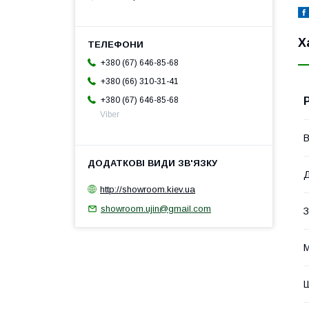
Х
+380 (67) 646-85-68
+380 (66) 310-31-41
+380 (67) 646-85-68
Viber
В
Д
http://showroom.kiev.ua
showroom.ujin@gmail.com
З
М
Ш