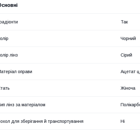
Основні
радієнти
Так
олір
Чорний
олір лінз
Сірий
атеріал оправи
Ацетат 
тать
Жіноча
ип лінз за матеріалом
Полікарб
охол для зберігання й транспортування
Ні