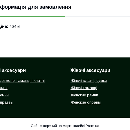
нформація для замовлення
іна:
464 ₴
і аксесуари
Жіночі аксесуари
ортмоне, гаманці і клатчі
Жіночі клатчі, сумки
умки
Жіночі гаманці
ремни
Женские ремни
оправвы
Женские оправы
Сайт створений на маркетплейсі
Prom.ua