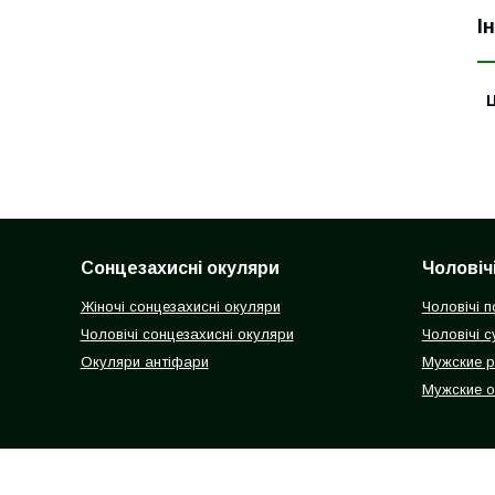
І
Ц
Сонцезахисні окуляри
Чоловіч
Жіночі сонцезахисні окуляри
Чоловічі п
Чоловічі сонцезахисні окуляри
Чоловічі с
Окуляри антіфари
Мужские 
Мужские 