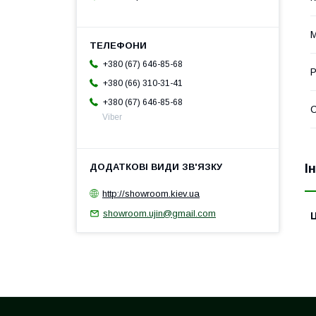
М
+380 (67) 646-85-68
Р
+380 (66) 310-31-41
+380 (67) 646-85-68
С
Viber
І
http://showroom.kiev.ua
showroom.ujin@gmail.com
Ц