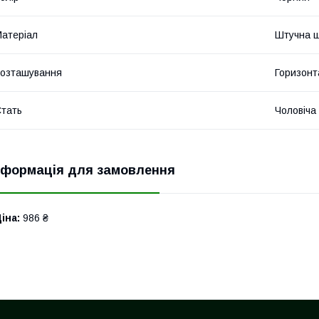
атеріал
Штучна ш
озташування
Горизонт
тать
Чоловіча
нформація для замовлення
іна:
986 ₴