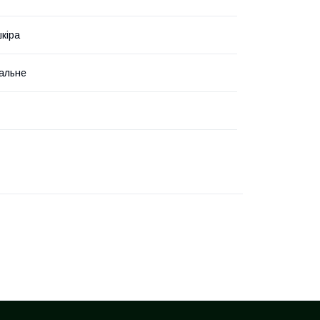
кіра
альне