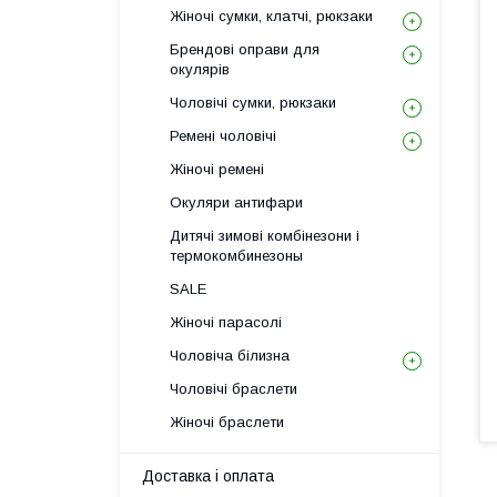
Жіночі сумки, клатчі, рюкзаки
Брендові оправи для
окулярів
Чоловічі сумки, рюкзаки
Ремені чоловічі
Жіночі ремені
Окуляри антифари
Дитячі зимові комбінезони і
термокомбинезоны
SALE
Жіночі парасолі
Чоловіча білизна
Чоловічі браслети
Жіночі браслети
Доставка і оплата