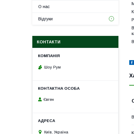
М
О нас
К
Відгуки
Р
В
к
В
КОНТАКТИ
Шоу Рум
Х
Євген
В
Київ, Україна
К