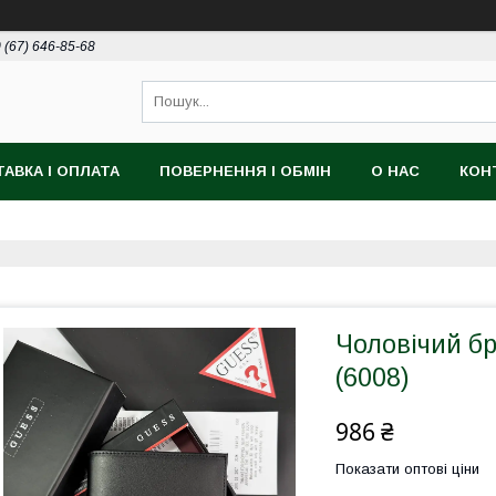
 (67) 646-85-68
АВКА І ОПЛАТА
ПОВЕРНЕННЯ І ОБМІН
О НАС
КОН
Чоловічий б
(6008)
986 ₴
Показати оптові ціни