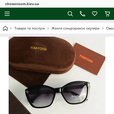
showoroom.kiev.ua
Товари та послуги
Жіночі сонцезахисні окуляри
Овал