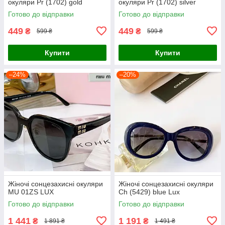
окуляри Pr (1702) gold
окуляри Pr (1702) silver
Готово до відправки
Готово до відправки
449
449
₴
₴
599 ₴
599 ₴
Купити
Купити
–24%
–20%
Жіночі сонцезахисні окуляри
Жіночі сонцезахисні окуляри
MU 01ZS LUX
Ch (5429) blue Lux
Готово до відправки
Готово до відправки
1 441
1 191
₴
₴
1 891 ₴
1 491 ₴