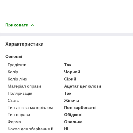
Приховати
Характеристики
Основні
Градієнти
Так
Колір
Чорний
Колір лінз
Сірий
Матеріал оправи
Ацетат целюлози
Поляризація
Так
Стать
Жіноча
Тип лінз за матеріалом
Полікарбонатні
Тип оправи
Обідкові
Форма
Овальна
Чохол для зберігання й
Ні