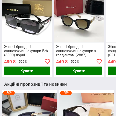
Жіночі брендові
Жіночі брендові
Жіно
сонцезахисні окуляри Brb
сонцезахисні окуляри з
сонц
(3599) чорні
градієнтом (2887)
(021
499
449
449
₴
₴
599 ₴
599 ₴
Купити
Купити
Акційні пропозиції та новинки
–30%
–25%