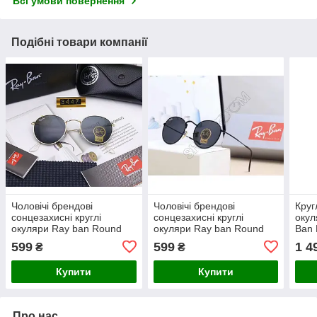
Всі умови повернення
Подібні товари компанії
Чоловічі брендові
Чоловічі брендові
Круг
сонцезахисні круглі
сонцезахисні круглі
окул
окуляри Ray ban Round
окуляри Ray ban Round
Ban 
3447-4
3447-6
599
599
1 4
₴
₴
Купити
Купити
Про нас