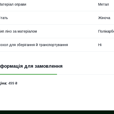
атеріал оправи
Метал
тать
Жіноча
ип лінз за матеріалом
Полікарб
охол для зберігання й транспортування
Ні
нформація для замовлення
іна:
499 ₴