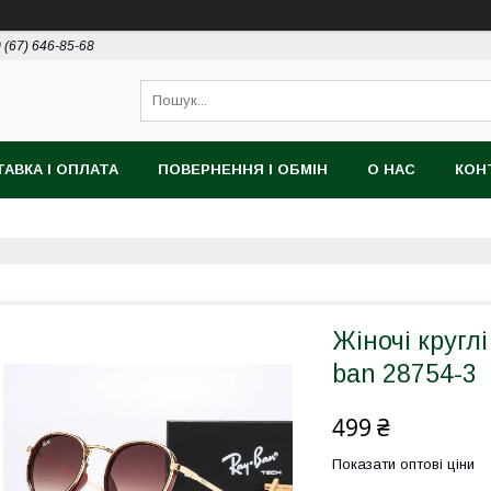
 (67) 646-85-68
АВКА І ОПЛАТА
ПОВЕРНЕННЯ І ОБМІН
О НАС
КОН
Жіночі кругл
ban 28754-3
499 ₴
Показати оптові ціни