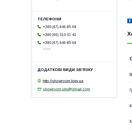
+380 (67) 646-85-68
Х
+380 (66) 310-31-41
+380 (67) 646-85-68
Viber
В
http://showroom.kiev.ua
showroom.ujin@gmail.com
Г
К
К