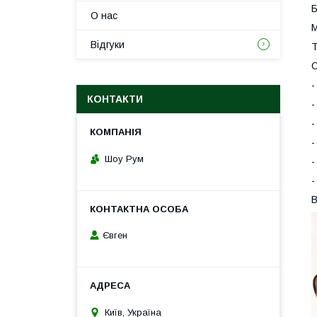
Б
О нас
М
Відгуки
Т
О
-
КОНТАКТИ
-
-
-
Шоу Рум
-
-
В
Євген
Київ, Україна