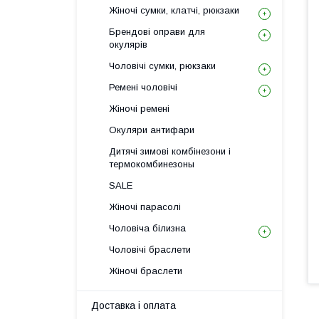
Жіночі сумки, клатчі, рюкзаки
Брендові оправи для
окулярів
Чоловічі сумки, рюкзаки
Ремені чоловічі
Жіночі ремені
Окуляри антифари
Дитячі зимові комбінезони і
термокомбинезоны
SALE
Жіночі парасолі
Чоловіча білизна
Чоловічі браслети
Жіночі браслети
Доставка і оплата