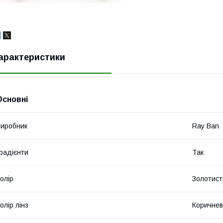
арактеристики
Основні
иробник
Ray Ban
радієнти
Так
олір
Золотист
олір лінз
Коричне