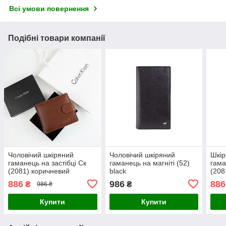
Всі умови повернення
Подібні товари компанії
Чоловічий шкіряний
Чоловічий шкіряний
Шкір
гаманець на застібці Ск
гаманець на магніті (52)
гама
(2081) коричневий
black
(208
886
986
886
₴
₴
986 ₴
Купити
Купити