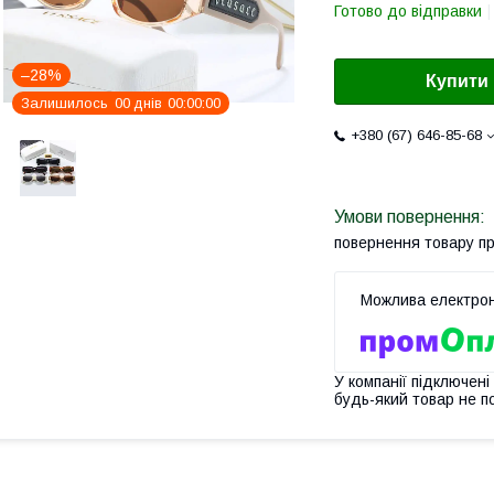
Готово до відправки
–28%
Купити
Залишилось
0
0
днів
0
0
0
0
0
0
+380 (67) 646-85-68
повернення товару п
У компанії підключені
будь-який товар не п