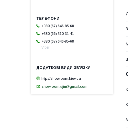
Д
+380 (67) 646-85-68
З
+380 (66) 310-31-41
+380 (67) 646-85-68
М
Viber
Ш
http://showroom.kiev.ua
showroom.ujin@gmail.com
К
К
М