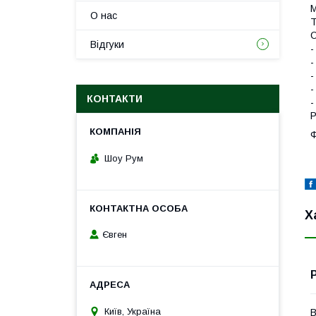
М
О нас
Т
О
Відгуки
-
-
-
-
КОНТАКТИ
-
Р
Ф
Шоу Рум
Х
Євген
Київ, Україна
В