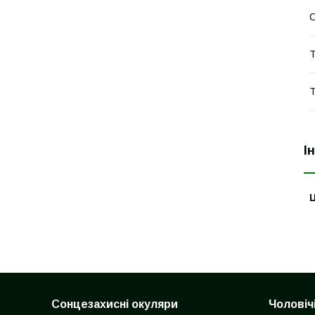
С
Т
Т
І
Ц
Сонцезахисні окуляри
Чоловіч