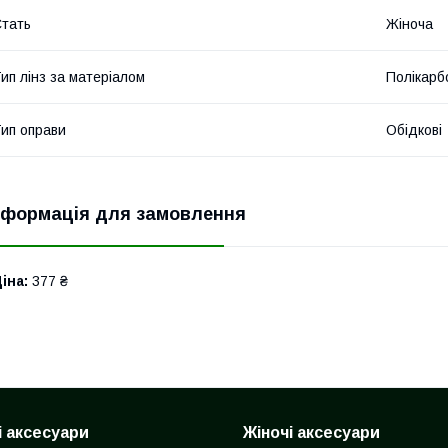
тать
Жіноча
ип лінз за матеріалом
Полікарб
ип оправи
Обідкові
нформація для замовлення
іна:
377 ₴
і аксесуари
Жіночі аксесуари