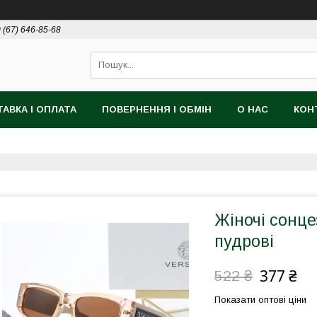
 (67) 646-85-68
АВКА І ОПЛАТА
ПОВЕРНЕННЯ І ОБМІН
О НАС
КОН
Жіночі сонце
пудрові
377 ₴
522 ₴
Показати оптові ціни