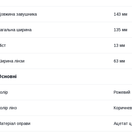
овжина завушника
143 мм
агальна ширина
135 мм
іст
13 мм
ирина лінзи
63 мм
Основні
олір
Рожевий
олір лінз
Коричне
атеріал оправи
Ацетат 