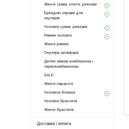
Жіночі сумки, клатчі, рюкзаки
Брендові оправи для
окулярів
Чоловічі сумки, рюкзаки
Ремені чоловічі
Жіночі ремені
Окуляри антифари
Дитячі зимові комбінезони і
термокомбинезоны
SALE
Жіночі парасолі
Чоловіча білизна
Чоловічі браслети
Жіночі браслети
Доставка і оплата