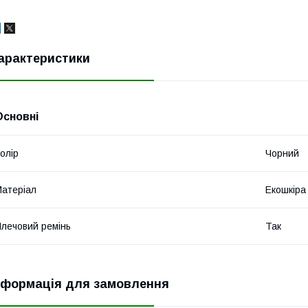
арактеристики
Основні
олір
Чорний
атеріал
Екошкіра
лечовий ремінь
Так
нформація для замовлення