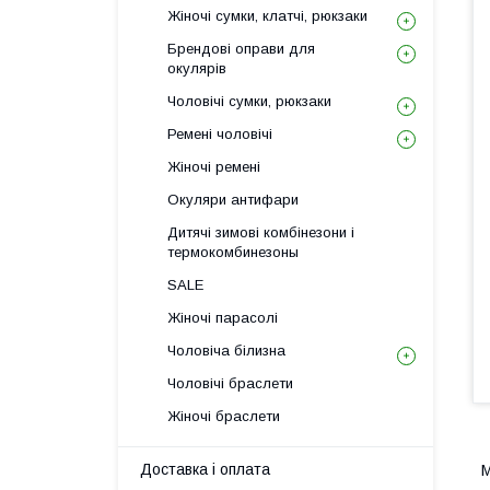
Жіночі сумки, клатчі, рюкзаки
Брендові оправи для
окулярів
Чоловічі сумки, рюкзаки
Ремені чоловічі
Жіночі ремені
Окуляри антифари
Дитячі зимові комбінезони і
термокомбинезоны
SALE
Жіночі парасолі
Чоловіча білизна
Чоловічі браслети
Жіночі браслети
Доставка і оплата
М