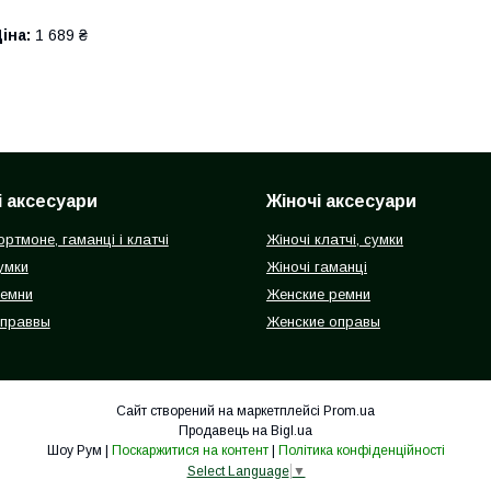
іна:
1 689 ₴
і аксесуари
Жіночі аксесуари
ортмоне, гаманці і клатчі
Жіночі клатчі, сумки
умки
Жіночі гаманці
ремни
Женские ремни
оправвы
Женские оправы
Сайт створений на маркетплейсі
Prom.ua
Продавець на Bigl.ua
Шоу Рум |
Поскаржитися на контент
|
Політика конфіденційності
Select Language
▼