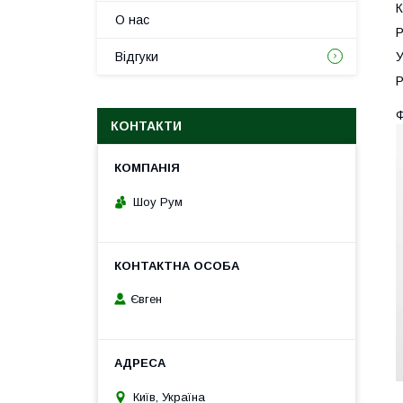
К
О нас
Р
У
Відгуки
Р
Ф
КОНТАКТИ
Шоу Рум
Євген
Київ, Україна