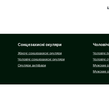
Ц
Сонцезахисні окуляри
Чоловіч
Жіночі сонцезахисні окуляри
Чоловічі п
Чоловічі сонцезахисні окуляри
Чоловічі с
Окуляри антіфари
Мужские 
Мужские 