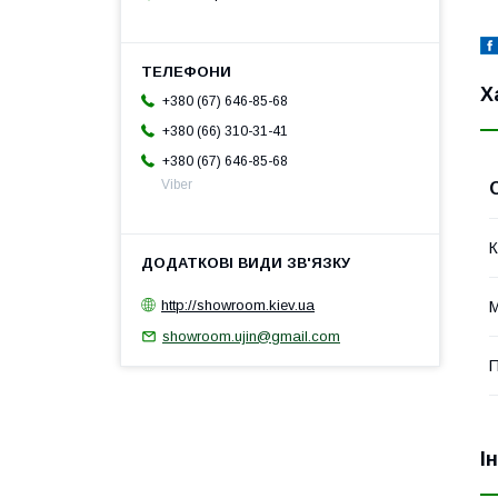
Х
+380 (67) 646-85-68
+380 (66) 310-31-41
+380 (67) 646-85-68
Viber
К
http://showroom.kiev.ua
М
showroom.ujin@gmail.com
П
І