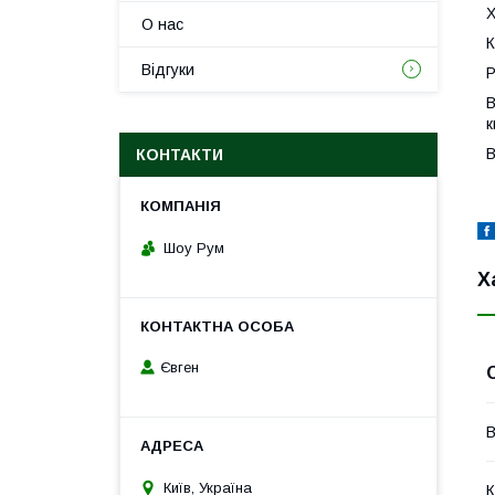
О нас
К
Відгуки
Р
В
к
В
КОНТАКТИ
Шоу Рум
Х
Євген
В
Київ, Україна
К