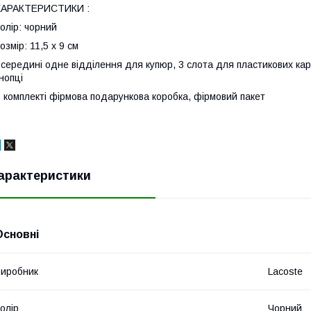
ХАРАКТЕРИСТИКИ :
олір: чорний
озмір: 11,5 х 9 см
середині одне відділення для купюр, 3 слота для пластикових кар
нопці
 комплекті фірмова подарункова коробка, фірмовий пакет
арактеристики
Основні
иробник
Lacoste
олір
Чорний