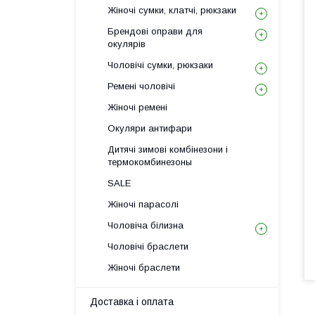
Жіночі сумки, клатчі, рюкзаки
Брендові оправи для
окулярів
Чоловічі сумки, рюкзаки
Ремені чоловічі
Жіночі ремені
Окуляри антифари
Дитячі зимові комбінезони і
термокомбинезоны
SALE
Жіночі парасолі
Чоловіча білизна
Чоловічі браслети
Жіночі браслети
Доставка і оплата