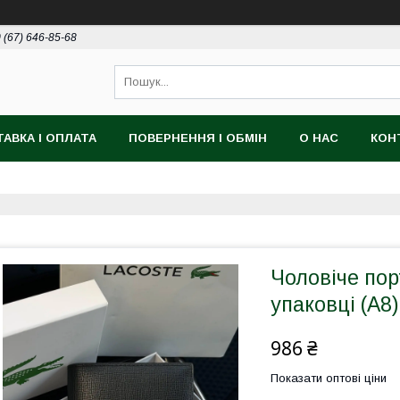
 (67) 646-85-68
АВКА І ОПЛАТА
ПОВЕРНЕННЯ І ОБМІН
О НАС
КОН
Чоловіче пор
упаковці (А8)
986 ₴
Показати оптові ціни