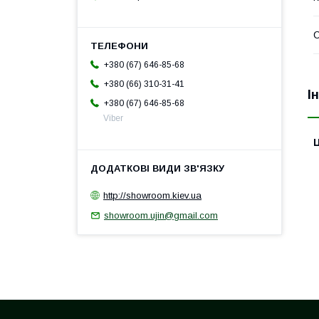
С
+380 (67) 646-85-68
+380 (66) 310-31-41
І
+380 (67) 646-85-68
Viber
Ц
http://showroom.kiev.ua
showroom.ujin@gmail.com