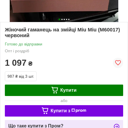
Жіночий гаманець на змійці Miu Miu (M60017)
червоний
Готово до відправки
Опт і роздріб
1 097
₴
987 ₴
від 3 шт.
Купити
або
Купити з
Що таке купити з Пром?