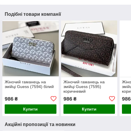
Подібні товари компанії
Жіночий гаманець на
Жіночий гаманець на
Жіно
змійці Guess (7594) білий
змійці Guess (7595)
змій
коричневий
кори
986
986
986
₴
₴
Купити
Купити
Акційні пропозиції та новинки