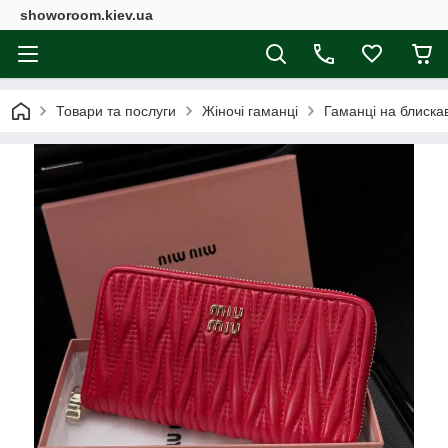
showoroom.kiev.ua
Товари та послуги
Жіночі гаманці
Гаманці на блиска