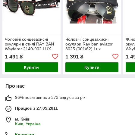
Чоловічі сонцезахисні
Чоловічі сонцезахисні
Жіно
окуляри в стилі RAY BAN
окуляри Ray ban aviator
окул
Wayfarer 2140-902 LUX
3025 (001/62) Lux
Wayf
1 491
1 391
1 4
₴
₴
Купити
Купити
Про нас
96% позитивних з 373 відгуків за рік
Працює з 27.05.2011
м. Київ
Київ, Україна
Контакти