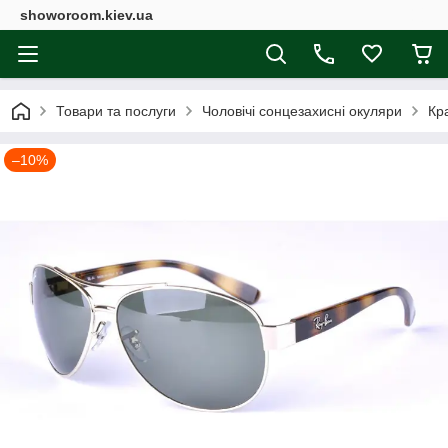
showoroom.kiev.ua
Товари та послуги
Чоловічі сонцезахисні окуляри
Кр
–10%