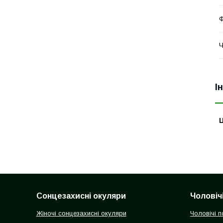
Ч
І
Ц
Сонцезахисні окуляри
Чоловіч
Жіночі сонцезахисні окуляри
Чоловічі п