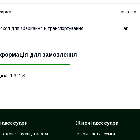
Форма
Авіатор
охол для зберігання й транспортування
Так
нформація для замовлення
іна:
1 391 ₴
і аксесуари
Жіночі аксесуари
ортмоне, гаманці і клатчі
Жіночі клатчі, сумки