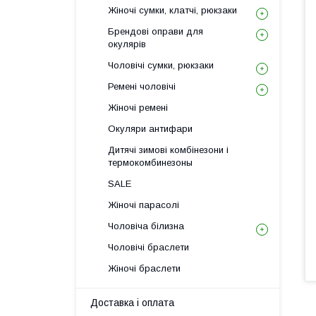
Жіночі сумки, клатчі, рюкзаки
Брендові оправи для
окулярів
Чоловічі сумки, рюкзаки
Ремені чоловічі
Жіночі ремені
Окуляри антифари
Дитячі зимові комбінезони і
термокомбинезоны
SALE
Жіночі парасолі
Чоловіча білизна
Чоловічі браслети
Жіночі браслети
Доставка і оплата