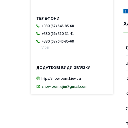
Х
+380 (67) 646-85-68
+380 (66) 310-31-41
+380 (67) 646-85-68
Viber
В
К
http://showroom.kiev.ua
showroom.ujin@gmail.com
К
С
Т