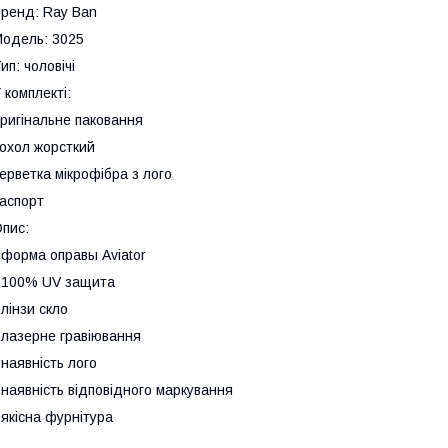
ренд: Ray Ban
одель: 3025
ип: чоловічі
 комплекті:
ригінальне паковання
охол жорсткий
ерветка мікрофібра з лого
аспорт
пис:
 форма оправы Aviator
 100% UV защита
 лінзи скло
 лазерне гравіювання
 наявність лого
 наявність відповідного маркування
 якісна фурнітура