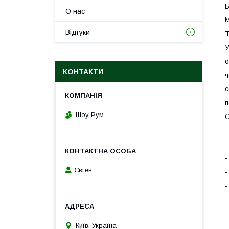
Б
О нас
М
Відгуки
Т
У
о
КОНТАКТИ
ч
с
п
Шоу Рум
О
-
-
-
Євген
-
-
-
-
Київ, Україна