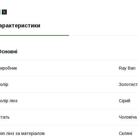
арактеристики
Основні
иробник
Ray Ban
олір
Золотист
олір лінз
Сірий
тать
Чоловіча
ип лінз за матеріалом
Скляні